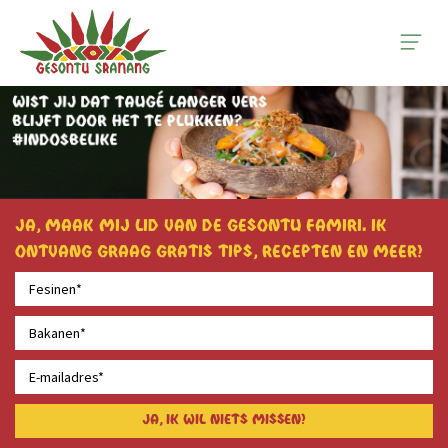
Ja, maak mij lid van de Gesontu famiri. Ik
ontvang graag gratis tips, recepten en meer!
Ja, ik wil niets missen!