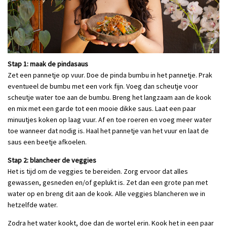
Stap 1: maak de pindasaus
Zet een pannetje op vuur. Doe de pinda bumbu in het pannetje. Prak
eventueel de bumbu met een vork fijn. Voeg dan scheutje voor
scheutje water toe aan de bumbu. Breng het langzaam aan de kook
en mix met een garde tot een mooie dikke saus. Laat een paar
minuutjes koken op laag vuur. Af en toe roeren en voeg meer water
toe wanneer dat nodig is. Haal het pannetje van het vuur en laat de
saus een beetje afkoelen.
Stap 2: blancheer de veggies
Het is tijd om de veggies te bereiden. Zorg ervoor dat alles
gewassen, gesneden en/of geplukt is. Zet dan een grote pan met
water op en breng dit aan de kook. Alle veggies blancheren we in
hetzelfde water.
Zodra het water kookt, doe dan de wortel erin. Kook het in een paar