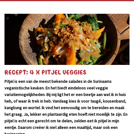
Recept: 4 x pitjel veggies
Pitjel is een van de meest bekende salades in de Surinaams
veganistische keuken. En het biedt eindeloos veel veggie
variatiemogelijkheden. Bij mij ligt het er een beetje aan wat ik in huis
heb, of waar ik trek in heb. Vandaag kies ik voor taugé, kousenband,
kangkung en wortel. Ik vind het eenvoudig om te bereiden en maak
het graag. Ja, lekker en plantaardig eten hoeft niet moeilijk te zijn. En
pitjel is echt een gerecht om te delen, zelden eet ik pitjel in mijn
eentje. Daarom creëer ik niet alleen een maaltijd, maar ook een