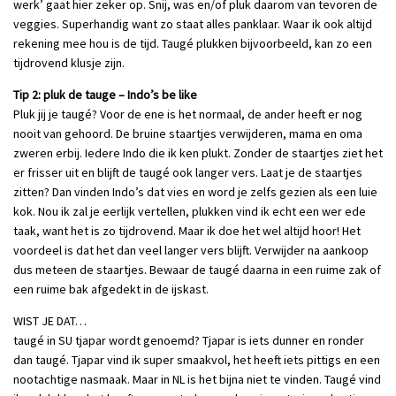
werk’ gaat hier zeker op. Snij, was en/of pluk daarom van tevoren de
veggies. Superhandig want zo staat alles panklaar. Waar ik ook altijd
rekening mee hou is de tijd. Taugé plukken bijvoorbeeld, kan zo een
tijdrovend klusje zijn.
Tip 2: pluk de tauge – Indo’s be like
Pluk jij je taugé? Voor de ene is het normaal, de ander heeft er nog
nooit van gehoord. De bruine staartjes verwijderen, mama en oma
zweren erbij. Iedere Indo die ik ken plukt. Zonder de staartjes ziet het
er frisser uit en blijft de taugé ook langer vers. Laat je de staartjes
zitten? Dan vinden Indo’s dat vies en word je zelfs gezien als een luie
kok. Nou ik zal je eerlijk vertellen, plukken vind ik echt een wer ede
taak, want het is zo tijdrovend. Maar ik doe het wel altijd hoor! Het
voordeel is dat het dan veel langer vers blijft. Verwijder na aankoop
dus meteen de staartjes. Bewaar de taugé daarna in een ruime zak of
een ruime bak afgedekt in de ijskast.
WIST JE DAT…
taugé in SU tjapar wordt genoemd? Tjapar is iets dunner en ronder
dan taugé. Tjapar vind ik super smaakvol, het heeft iets pittigs en een
nootachtige nasmaak. Maar in NL is het bijna niet te vinden. Taugé vind